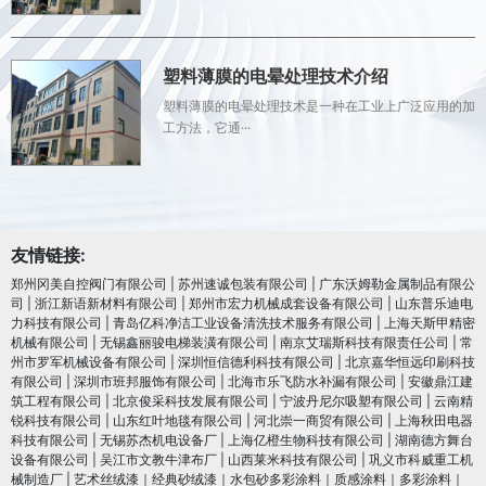
塑料薄膜的电晕处理技术介绍
塑料薄膜的电晕处理技术是一种在工业上广泛应用的加
工方法，它通···
友情链接:
郑州冈美自控阀门有限公司
|
苏州速诚包装有限公司
|
广东沃姆勒金属制品有限公
司
|
浙江新语新材料有限公司
|
郑州市宏力机械成套设备有限公司
|
山东普乐迪电
力科技有限公司
|
青岛亿科净洁工业设备清洗技术服务有限公司
|
上海天斯甲精密
机械有限公司
|
无锡鑫丽骏电梯装潢有限公司
|
南京艾瑞斯科技有限责任公司
|
常
州市罗军机械设备有限公司
|
深圳恒信德利科技有限公司
|
北京嘉华恒远印刷科技
有限公司
|
深圳市班邦服饰有限公司
|
北海市乐飞防水补漏有限公司
|
安徽鼎江建
筑工程有限公司
|
北京俊采科技发展有限公司
|
宁波丹尼尔吸塑有限公司
|
云南精
锐科技有限公司
|
山东红叶地毯有限公司
|
河北崇一商贸有限公司
|
上海秋田电器
科技有限公司
|
无锡苏杰机电设备厂
|
上海亿橙生物科技有限公司
|
湖南德方舞台
设备有限公司
|
吴江市文教牛津布厂
|
山西莱米科技有限公司
|
巩义市科威重工机
械制造厂
|
艺术丝绒漆｜经典砂绒漆｜水包砂多彩涂料｜质感涂料｜多彩涂料｜