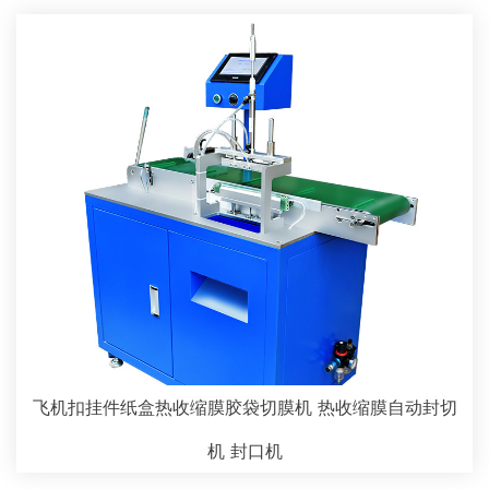
飞机扣挂件纸盒热收缩膜胶袋切膜机 热收缩膜自动封切
机 封口机